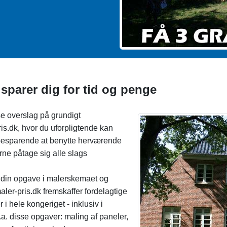
 sparer dig for tid og penge
se overslag på grundigt
is.dk, hvor du uforpligtende kan
idsbesparende at benytte herværende
rne påtage sig alle slags
e din opgave i malerskemaet og
ler-pris.dk fremskaffer fordelagtige
 i hele kongeriget - inklusiv i
a. disse opgaver: maling af paneler,