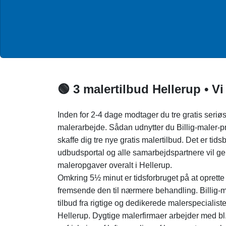
🟢 3 malertilbud Hellerup • Vi
Inden for 2-4 dage modtager du tre gratis seriø
malerarbejde. Sådan udnytter du Billig-maler-pr
skaffe dig tre nye gratis malertilbud. Det er t
udbudsportal og alle samarbejdspartnere vil ge
maleropgaver overalt i Hellerup.
Omkring 5½ minut er tidsforbruget på at oprett
fremsende den til nærmere behandling. Billig-ma
tilbud fra rigtige og dedikerede malerspecialister
Hellerup. Dygtige malerfirmaer arbejder med bl.