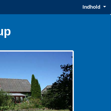
Indhold
up