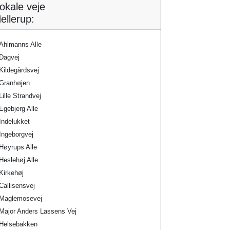
okale veje
ellerup:
Ahlmanns Alle
Dagvej
Kildegårdsvej
Granhøjen
Lille Strandvej
Egebjerg Alle
Indelukket
Ingeborgvej
Høyrups Alle
Heslehøj Alle
Kirkehøj
Callisensvej
Maglemosevej
Major Anders Lassens Vej
Helsebakken