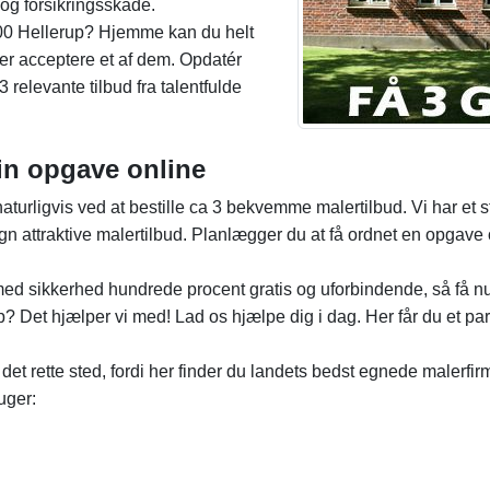
 og forsikringsskade.
00 Hellerup? Hjemme kan du helt
r acceptere et af dem. Opdatér
relevante tilbud fra talentfulde
in opgave online
aturligvis ved at bestille ca 3 bekvemme malertilbud. Vi har et st
 attraktive malertilbud. Planlægger du at få ordnet en opgave o
med sikkerhed hundrede procent gratis og uforbindende, så få nu
 Det hjælper vi med! Lad os hjælpe dig i dag. Her får du et par
 det rette sted, fordi her finder du landets bedst egnede malerf
uger: