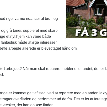
med rige, varme nuancer af brun og
 og grå toner, suppleret med skarp
gge et nyt hjem kan være både
 fantastisk måde at øge interessen
 dette arbejde allerede er blevet taget hånd om.
ørt arbejdet? Når man skal reparere møbler eller andet, der er l
ed.
nge er kommet galt af sted, ved at reparere med en anden lakty
tragter overﬂaden og bedømmer ud derfra. Det er let at foretage 
e væsker, der kan opløse fladen.