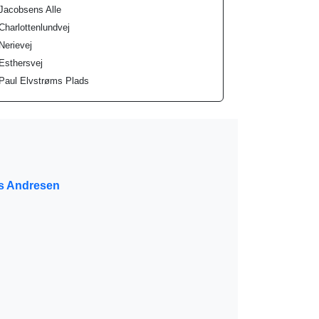
Jacobsens Alle
Charlottenlundvej
Nerievej
Esthersvej
Paul Elvstrøms Plads
s Andresen