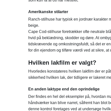
som kun få af os har mestret.
Amerikanske stilarter
Ranch-stilhuse har typisk en jordnær karakter 
beige.
Cape Cod-stilhuse foretrækker ofte neutrale blå
hvid på beklædning, skodder og døre. At omby
tidskrævende og omkostningsfuldt, så det er en
for din ejendom og tilføre værdi ved at sikre, at
Hvilken lakfilm er valgt?
Hvorledes konstateres hvilken lakfilm der er påf
sikkerhed hvilken lak, der tidligere er lakeret m
En anden laktype end den oprindelige
Der findes en hel del eksempler på, hvordan ma
håndværker kan blive narret, såfremt han blot be
denne kontrol foretages ved at undersøge hvilk