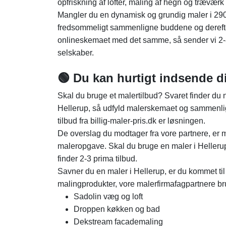
opfriskning af lofter, maling af hegn og træværk
Mangler du en dynamisk og grundig maler i 29
fredsommeligt sammenligne buddene og derefte
onlineskemaet med det samme, så sender vi 2-3 
selskaber.
🟢 Du kan hurtigt indsende d
Skal du bruge et malertilbud? Svaret finder du n
Hellerup, så udfyld malerskemaet og sammenlign
tilbud fra billig-maler-pris.dk er løsningen.
De overslag du modtager fra vore partnere, er 
maleropgave. Skal du bruge en maler i Hellerup?
finder 2-3 prima tilbud.
Savner du en maler i Hellerup, er du kommet til
malingprodukter, vore malerfirmafagpartnere br
Sadolin væg og loft
Droppen køkken og bad
Dekstream facademaling