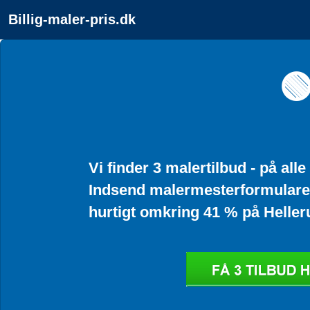
Billig-maler-pris.dk

Vi finder 3 malertilbud - på all
Indsend malermesterformularen
hurtigt omkring 41 % på Heller