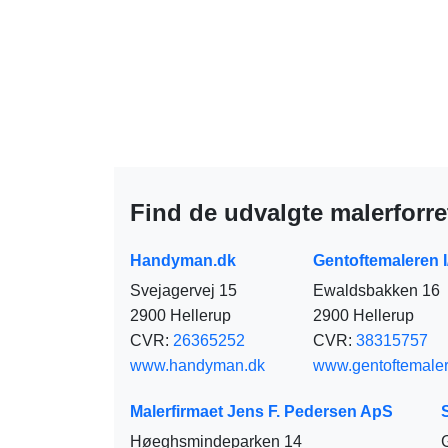
Find de udvalgte malerforre
Handyman.dk
Gentoftemaleren I
Svejagervej 15
Ewaldsbakken 16
2900 Hellerup
2900 Hellerup
CVR:
26365252
CVR:
38315757
www.handyman.dk
www.gentoftemale
Malerfirmaet Jens F. Pedersen ApS
Høeghsmindeparken 14