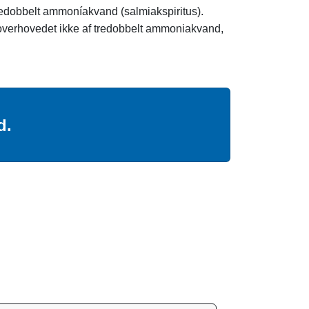
 tredobbelt ammoníakvand (salmiakspiritus).
s overhovedet ikke af tredobbelt ammoniakvand,
d.