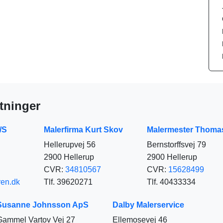
tninger
/S
Malerfirma Kurt Skov
Malermester Thoma
Hellerupvej 56
Bernstorffsvej 79
2900 Hellerup
2900 Hellerup
CVR:
34810567
CVR:
15628499
ren.dk
Tlf. 39620271
Tlf. 40433334
Susanne Johnsson ApS
Dalby Malerservice
Gammel Vartov Vej 27
Ellemosevej 46