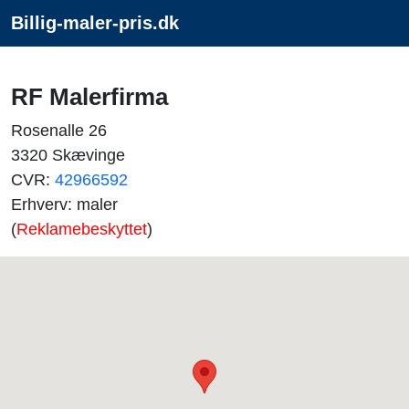
Billig-maler-pris.dk
RF Malerfirma
Rosenalle 26
3320 Skævinge
CVR:
42966592
Erhverv: maler
(
Reklamebeskyttet
)