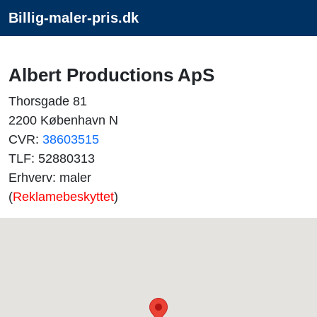
Billig-maler-pris.dk
Albert Productions ApS
Thorsgade 81
2200 København N
CVR:
38603515
TLF: 52880313
Erhverv: maler
(
Reklamebeskyttet
)