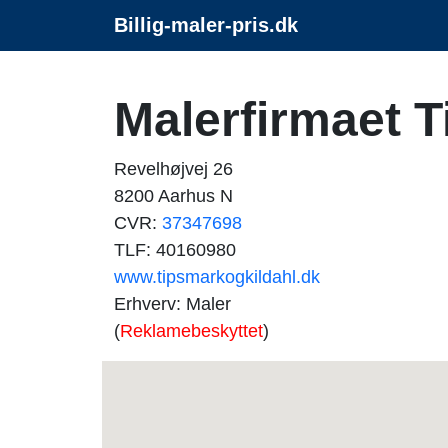
Billig-maler-pris.dk
Malerfirmaet 
Revelhøjvej 26
8200 Aarhus N
CVR:
37347698
TLF: 40160980
www.tipsmarkogkildahl.dk
Erhverv: Maler
(
Reklamebeskyttet
)