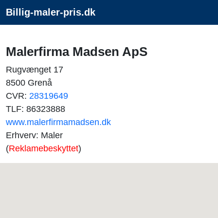
Billig-maler-pris.dk
Malerfirma Madsen ApS
Rugvænget 17
8500 Grenå
CVR:
28319649
TLF: 86323888
www.malerfirmamadsen.dk
Erhverv: Maler
(
Reklamebeskyttet
)