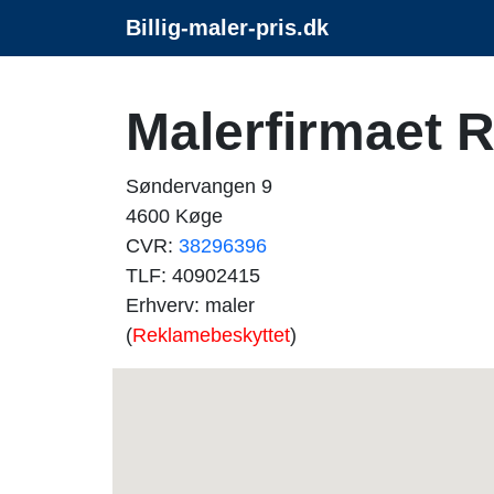
Billig-maler-pris.dk
Malerfirmaet 
Søndervangen 9
4600 Køge
CVR:
38296396
TLF: 40902415
Erhverv: maler
(
Reklamebeskyttet
)