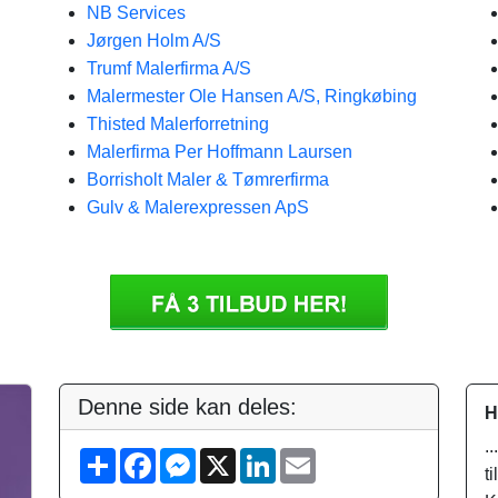
NB Services
Jørgen Holm A/S
Trumf Malerfirma A/S
Malermester Ole Hansen A/S, Ringkøbing
Thisted Malerforretning
Malerfirma Per Hoffmann Laursen
Borrisholt Maler & Tømrerfirma
Gulv & Malerexpressen ApS
Denne side kan deles:
H
.
S
F
M
X
L
E
h
a
e
i
m
t
a
c
s
n
a