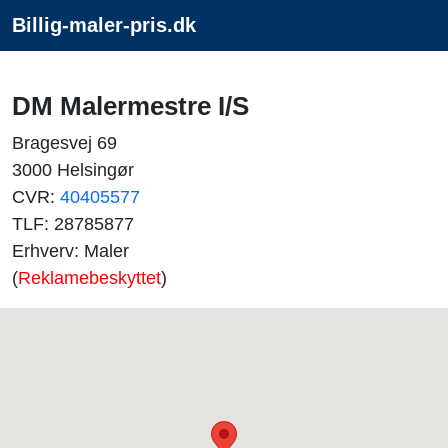
Billig-maler-pris.dk
DM Malermestre I/S
Bragesvej 69
3000 Helsingør
CVR:
40405577
TLF: 28785877
Erhverv: Maler
(
Reklamebeskyttet
)