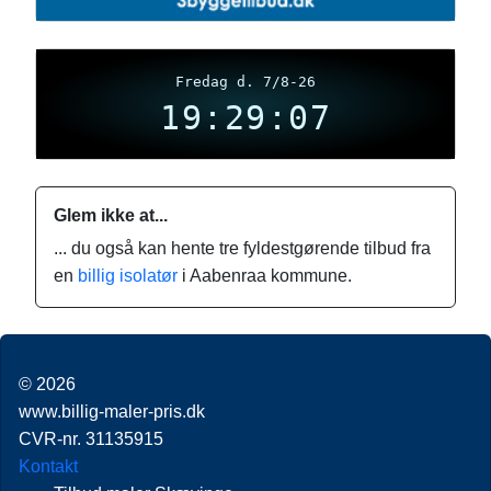
Fredag d. 7/8-26
19:29:07
Glem ikke at...
... du også kan hente tre fyldestgørende tilbud fra
en
billig isolatør
i Aabenraa kommune.
© 2026
www.billig-maler-pris.dk
CVR-nr. 31135915
Kontakt