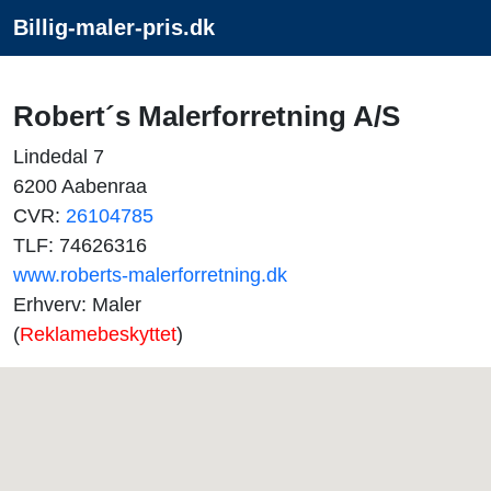
Billig-maler-pris.dk
Robert´s Malerforretning A/S
Lindedal 7
6200 Aabenraa
CVR:
26104785
TLF: 74626316
www.roberts-malerforretning.dk
Erhverv: Maler
(
Reklamebeskyttet
)