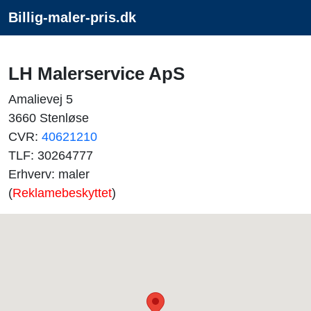
Billig-maler-pris.dk
LH Malerservice ApS
Amalievej 5
3660 Stenløse
CVR:
40621210
TLF: 30264777
Erhverv: maler
(
Reklamebeskyttet
)