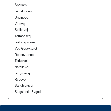
Åparken
Skovkrogen
Undinevej
Vibevej
Stillitsvej
Tormodsvej
Søtofteparken
Ved Gadekæret
Rosenvænget
Terkelvej
Natalievej
Smyrnavej
Rypevej
Sandbjergvej
Slagslunde Bygade