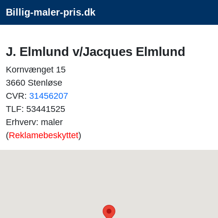
Billig-maler-pris.dk
J. Elmlund v/Jacques Elmlund
Kornvænget 15
3660 Stenløse
CVR:
31456207
TLF: 53441525
Erhverv: maler
(
Reklamebeskyttet
)