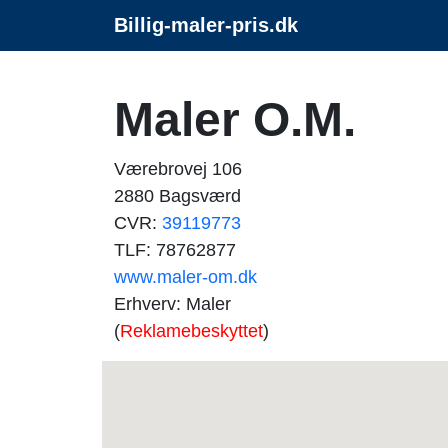
Billig-maler-pris.dk
Maler O.M.
Værebrovej 106
2880 Bagsværd
CVR:
39119773
TLF: 78762877
www.maler-om.dk
Erhverv: Maler
(
Reklamebeskyttet
)