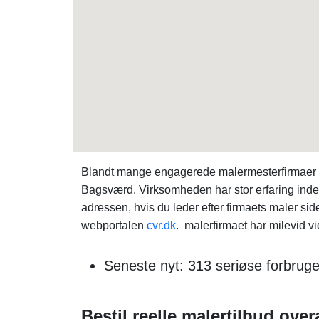
Blandt mange engagerede malermesterfirmaer 
Bagsværd. Virksomheden har stor erfaring inde
adressen, hvis du leder efter firmaets maler si
webportalen
cvr.dk
. malerfirmaet har milevid v
Seneste nyt: 313 seriøse forbrug
Bestil reelle malertilbud over