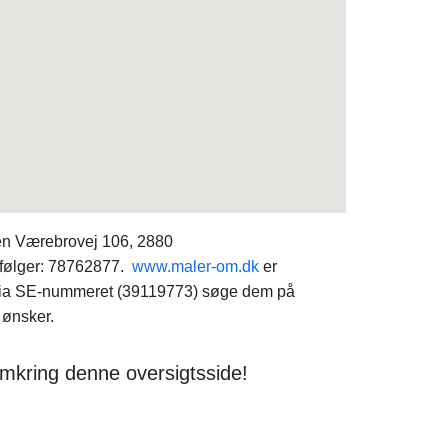
en Værebrovej 106, 2880
 følger: 78762877.
www.maler-om.dk
er
 du via SE-nummeret (39119773) søge dem på
 ønsker.
omkring denne oversigtsside!