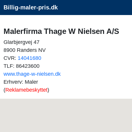
Billig-maler-pris.dk
Malerfirma Thage W Nielsen A/S
Glarbjergvej 47
8900 Randers NV
CVR:
14041680
TLF: 86423600
www.thage-w-nielsen.dk
Erhverv: Maler
(
Reklamebeskyttet
)