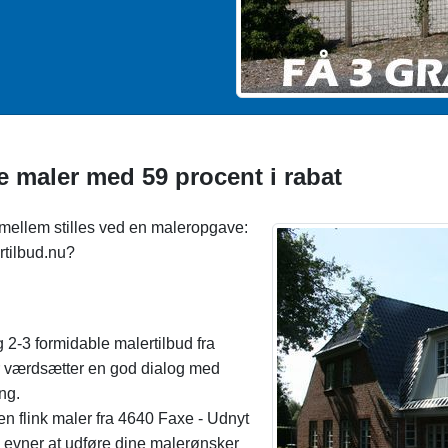
e maler med 59 procent i rabat
imellem stilles ved en maleropgave:
tilbud.nu?
-3 formidable malertilbud fra
r værdsætter en god dialog med
ng.
 en flink maler fra 4640 Faxe - Udnyt
om evner at udføre dine malerønsker