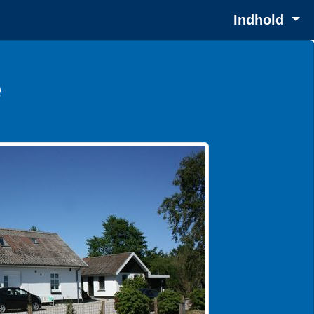
Indhold
e