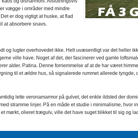
er kaos og disharmoni. Afslutningsvis
 eller vægge i områder med mindre
. Det er dog vigtigt at huske, at flad
il at absorbere snavs.
t og lugter overhovedet ikke. Helt uvæsentligt var det heller i
erne ville have. Noget af det, der fascinerer ved gamle loftsmal
erer alder. Patina. Denne fornemmelse af at de har været himm
ygning til et ældre hus, så signalerede rummet allerede tyngde, da
tidig lette veronamarmor på gulvet, det enkle ildsted der domi
um med stramme linjer. På en måde et studie i minimalisme, hvor 
mørkt, olieret trægulv, ville det have suget blikket til sig og