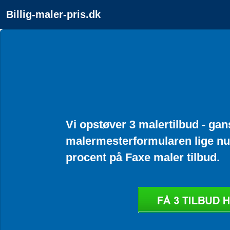
Billig-maler-pris.dk
Vi opstøver 3 malertilbud - gan
malermesterformularen lige nu.
procent på Faxe maler tilbud.