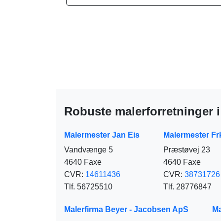
Robuste malerforretninger 
Malermester Jan Eis
Malermester F
Vandvænge 5
Præstøvej 23
4640 Faxe
4640 Faxe
CVR:
14611436
CVR:
38731726
Tlf. 56725510
Tlf. 28776847
Malerfirma Beyer - Jacobsen ApS
Ma