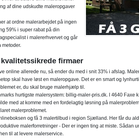
sning af dine udskudte maleropgaver
vner at ordne malerarbejdet på ingen
ing 59% i super rabat på din
gspecialist i malererhvervet og går
a metoder.
kvalitetssikrede firmaer
 online allerede nu, så ender du med i snit 33% i afslag. Maler
netop skal have løst en maleropgave. Det er en smart og lynhurt
oblemet er, du skal bruge malerhjælp til.
arks hurtigste malersystem: billig-maler-pris.dk. I 4640 Faxe k
vilde med at komme med en fordelagtig løsning på malerprobleme
 klaret malerproblemet.
neboksen og få 3 malertilbud i region Sjælland. Her får du alde
oduktive malerforretninger - Der er ingen ting at miste. Sådan 
en til at levere malerservice.