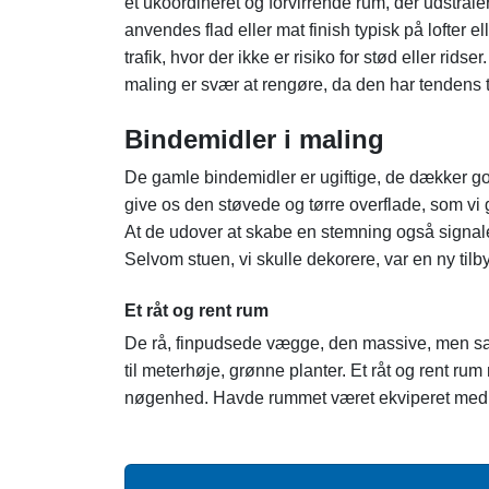
et ukoordineret og forvirrende rum, der udstrål
anvendes flad eller mat finish typisk på lofter
trafik, hvor der ikke er risiko for stød eller ridser
maling er svær at rengøre, da den har tendens t
Bindemidler i maling
De gamle bindemidler er ugiftige, de dækker god
give os den støvede og tørre overflade, som vi g
At de udover at skabe en stemning også signal
Selvom stuen, vi skulle dekorere, var en ny tilb
Et råt og rent rum
De rå, finpudsede vægge, den massive, men sam
til meterhøje, grønne planter. Et råt og rent r
nøgenhed. Havde rummet været ekviperet med et 