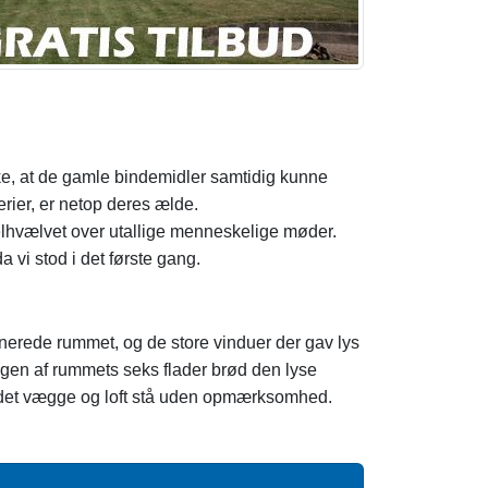
kke, at de gamle bindemidler samtidig kunne
erier, er netop deres ælde.
elhvælvet over utallige menneskelige møder.
 vi stod i det første gang.
nerede rummet, og de store vinduer der gav lys
ingen af rummets seks flader brød den lyse
 ladet vægge og loft stå uden opmærksomhed.