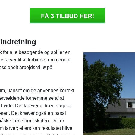
rindretning
yk for alle besøgende og spiller en
e farver til at forbinde rummene er
essionelt arbejdsmiljø på.
 rum, uanset om de anvendes korrekt
overvældende fornemmelse af at
 hvide. Det kræver et trænet øje at
færen. Det kræver også en basal
måske lærte om i skolen. Det er
farver; ellers kan resultatet blive