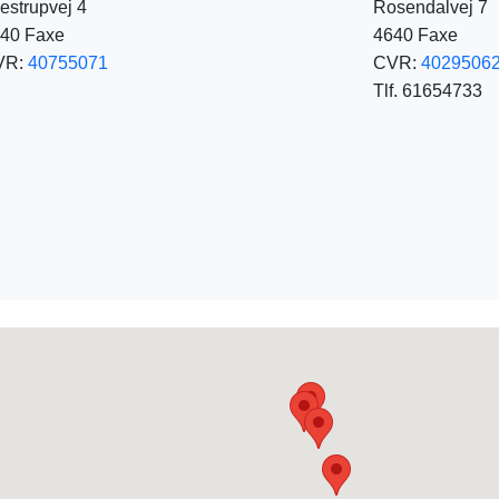
estrupvej 4
Rosendalvej 7
40 Faxe
4640 Faxe
VR:
40755071
CVR:
4029506
Tlf. 61654733