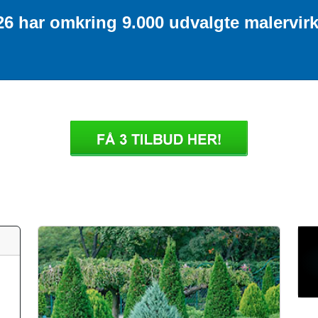
26 har omkring 9.000 udvalgte malervir