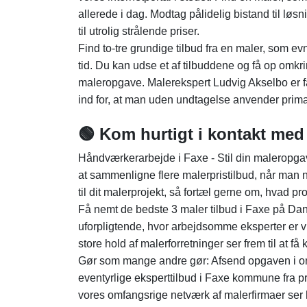
allerede i dag. Modtag pålidelig bistand til lø
til utrolig strålende priser.
Find to-tre grundige tilbud fra en maler, som e
tid. Du kan udse et af tilbuddene og få op omkr
maleropgave. Malerekspert Ludvig Akselbo er fa
ind for, at man uden undtagelse anvender prim
🟢 Kom hurtigt i kontakt med 
Håndværkerarbejde i Faxe - Stil din maleropgave
at sammenligne flere malerpristilbud, når man 
til dit malerprojekt, så fortæl gerne om, hvad pr
Få nemt de bedste 3 maler tilbud i Faxe på Danm
uforpligtende, hvor arbejdsomme eksperter er 
store hold af malerforretninger ser frem til at få
Gør som mange andre gør: Afsend opgaven i onli
eventyrlige eksperttilbud i Faxe kommune fra pr
vores omfangsrige netværk af malerfirmaer ser h