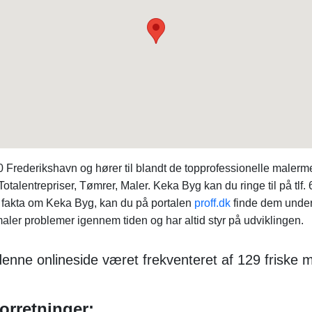
Frederikshavn og hører til blandt de topprofessionelle malerme
otalentrepriser, Tømrer, Maler. Keka Byg kan du ringe til på tl
 fakta om Keka Byg, kan du på portalen
proff.dk
finde dem under
aler problemer igennem tiden og har altid styr på udviklingen.
r denne onlineside været frekventeret af 129 fris
orretninger: