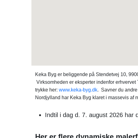
Keka Byg er beliggende på Stendetvej 10, 9900 
Virksomheden er eksperter indenfor erhvervet T
trykke her:
www.keka-byg.dk
. Savner du andre
Nordjylland har Keka Byg klaret i massevis af m
Indtil i dag d. 7. august 2026 ha
Her er flere dynamiske malerf