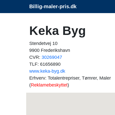
Billig-maler-pris.dk
Keka Byg
Stendetvej 10
9900 Frederikshavn
CVR:
30269047
TLF: 61656890
www.keka-byg.dk
Erhverv: Totalentrepriser, Tømrer, Maler
(
Reklamebeskyttet
)