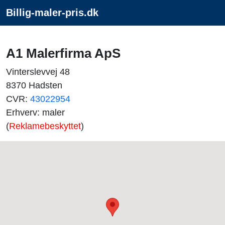
Billig-maler-pris.dk
A1 Malerfirma ApS
Vinterslevvej 48
8370 Hadsten
CVR:
43022954
Erhverv: maler
(
Reklamebeskyttet
)