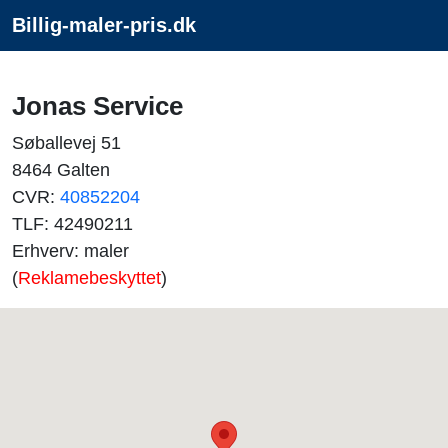
Billig-maler-pris.dk
Jonas Service
Søballevej 51
8464 Galten
CVR:
40852204
TLF: 42490211
Erhverv: maler
(
Reklamebeskyttet
)