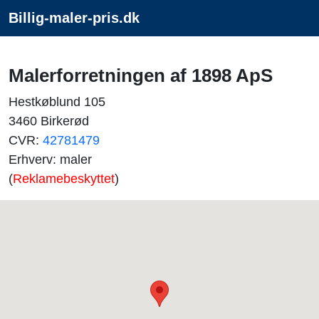
Billig-maler-pris.dk
Malerforretningen af 1898 ApS
Hestkøblund 105
3460 Birkerød
CVR:
42781479
Erhverv: maler
(
Reklamebeskyttet
)