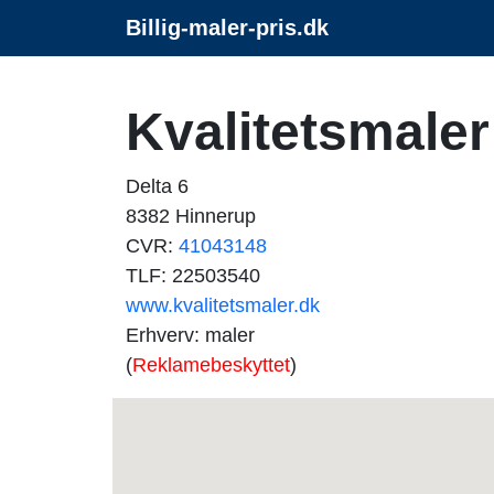
Billig-maler-pris.dk
Kvalitetsmale
Delta 6
8382 Hinnerup
CVR:
41043148
TLF: 22503540
www.kvalitetsmaler.dk
Erhverv: maler
(
Reklamebeskyttet
)