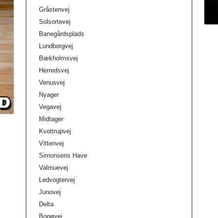
Gråstenvej
Solsortevej
Banegårdsplads
Lundborgvej
Bækholmsvej
Herredsvej
Venusvej
Nyager
Vegavej
Midtager
Kvottrupvej
Vittenvej
Simonsens Have
Valmuevej
Ledvogtervej
Junovej
Delta
Bogøvej