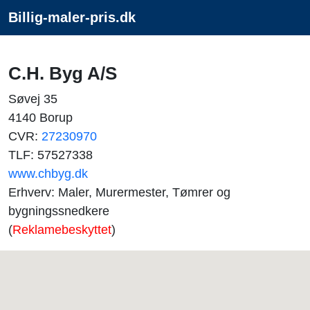
Billig-maler-pris.dk
C.H. Byg A/S
Søvej 35
4140 Borup
CVR:
27230970
TLF: 57527338
www.chbyg.dk
Erhverv: Maler, Murermester, Tømrer og
bygningssnedkere
(
Reklamebeskyttet
)