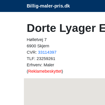
Billig-maler-pris.dk
Dorte Lyager 
Hølletvej 7
6900 Skjern
CVR:
33114397
TLF: 23259261
Erhverv: Maler
(
Reklamebeskyttet
)