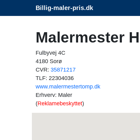
Billig-maler-pris.dk
Malermester H
Fulbyvej 4C
4180 Sorø
CVR:
35871217
TLF: 22304036
www.malermestertomp.dk
Erhverv: Maler
(
Reklamebeskyttet
)