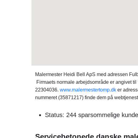
Malermester Heidi Bell ApS med adressen Fulb
Firmaets normale arbejdsområde er angivet til
22304036.
www.malermestertomp.dk
er adress
nummeret (35871217) finde dem på webtjenes
Status: 244 sparsommelige kunder
Servicebetonede danske male