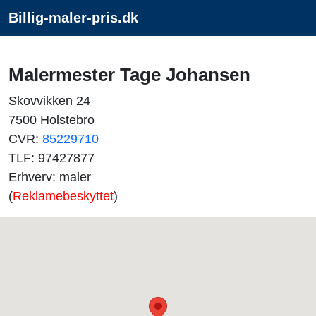
Billig-maler-pris.dk
Malermester Tage Johansen
Skovvikken 24
7500 Holstebro
CVR:
85229710
TLF: 97427877
Erhverv: maler
(
Reklamebeskyttet
)