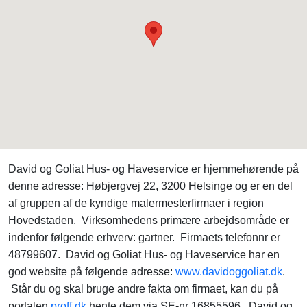
David og Goliat Hus- og Haveservice er hjemmehørende på
denne adresse: Høbjergvej 22, 3200 Helsinge og er en del
af gruppen af de kyndige malermesterfirmaer i region
Hovedstaden. Virksomhedens primære arbejdsområde er
indenfor følgende erhverv: gartner. Firmaets telefonnr er
48799607. David og Goliat Hus- og Haveservice har en
god website på følgende adresse:
www.davidoggoliat.dk
.
Står du og skal bruge andre fakta om firmaet, kan du på
portalen
proff.dk
hente dem via SE-nr 16855596. David og