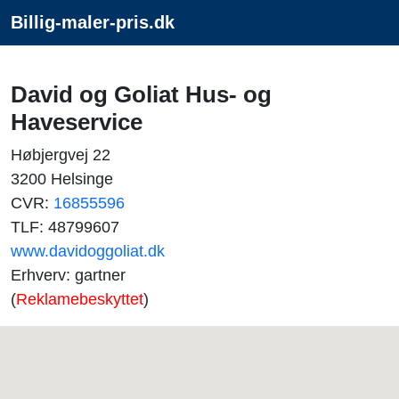
Billig-maler-pris.dk
David og Goliat Hus- og
Haveservice
Høbjergvej 22
3200 Helsinge
CVR:
16855596
TLF: 48799607
www.davidoggoliat.dk
Erhverv: gartner
(
Reklamebeskyttet
)