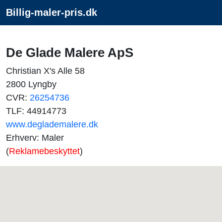
Billig-maler-pris.dk
De Glade Malere ApS
Christian X's Alle 58
2800 Lyngby
CVR:
26254736
TLF: 44914773
www.deglademalere.dk
Erhverv: Maler
(
Reklamebeskyttet
)