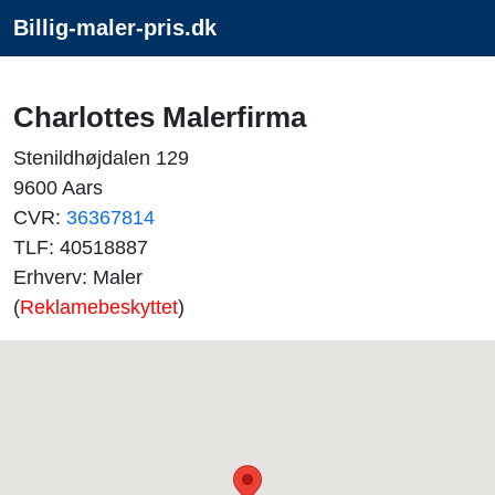
Billig-maler-pris.dk
Charlottes Malerfirma
Stenildhøjdalen 129
9600 Aars
CVR:
36367814
TLF: 40518887
Erhverv: Maler
(
Reklamebeskyttet
)