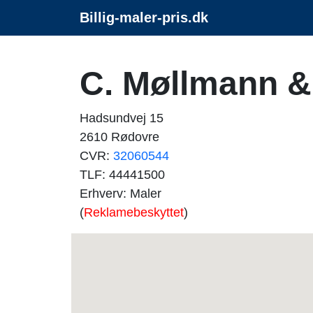
Billig-maler-pris.dk
C. Møllmann &
Hadsundvej 15
2610 Rødovre
CVR:
32060544
TLF: 44441500
Erhverv: Maler
(
Reklamebeskyttet
)