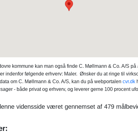
Rødovre kommune kan man også finde C. Møllmann & Co. A/S på
 indenfor følgende erhverv: Maler. Ønsker du at ringe til vir
f data om C. Møllmann & Co. A/S, kan du på webportalen
cvr.dk
h
sager - både privat og erhverv, og leverer gerne 100 procent ufo
r denne vidensside været gennemset af 479 målbevi
er: