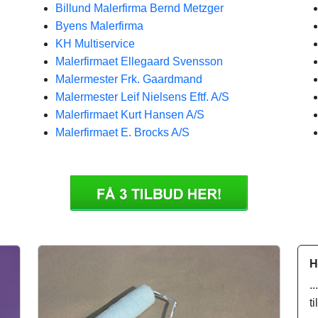
Billund Malerfirma Bernd Metzger
Byens Malerfirma
KH Multiservice
Malerfirmaet Ellegaard Svensson
Malermester Frk. Gaardmand
Malermester Leif Nielsens Eftf. A/S
Malerfirmaet Kurt Hansen A/S
Malerfirmaet E. Brocks A/S
H
.
t