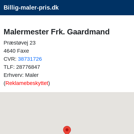
Billig-maler-pris.dk
Malermester Frk. Gaardmand
Præstøvej 23
4640 Faxe
CVR:
38731726
TLF: 28776847
Erhverv: Maler
(
Reklamebeskyttet
)