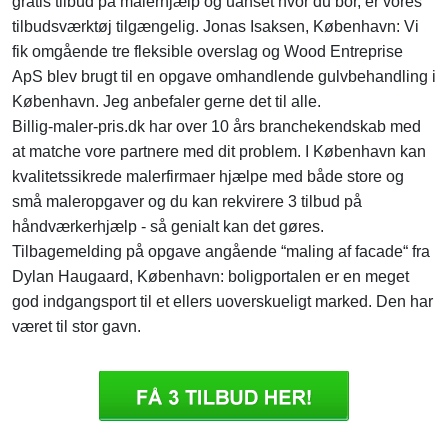
gratis tilbud på malerhjælp og uanset hvor du bor, er vores
tilbudsværktøj tilgængelig. Jonas Isaksen, København: Vi
fik omgående tre fleksible overslag og Wood Entreprise
ApS blev brugt til en opgave omhandlende gulvbehandling i
København. Jeg anbefaler gerne det til alle.
Billig-maler-pris.dk har over 10 års branchekendskab med
at matche vore partnere med dit problem. I København kan
kvalitetssikrede malerfirmaer hjælpe med både store og
små maleropgaver og du kan rekvirere 3 tilbud på
håndværkerhjælp - så genialt kan det gøres.
Tilbagemelding på opgave angående “maling af facade“ fra
Dylan Haugaard, København: boligportalen er en meget
god indgangsport til et ellers uoverskueligt marked. Den har
været til stor gavn.