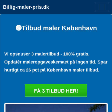
Billig-maler-pris.dk
🟢Tilbud maler København
Vi opsnuser 3 malertilbud - 100% gratis.
Opdatér maleropgaveskemaet på ingen tid. Spar
hurtigt ca 26 pct på København maler tilbud.