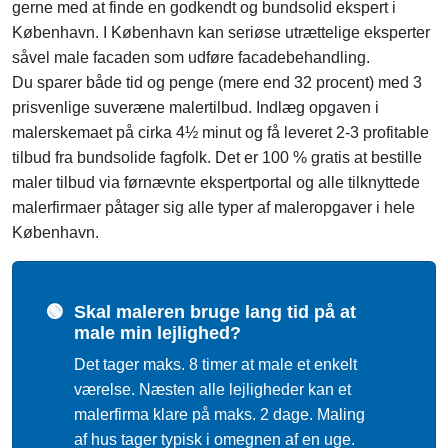
gerne med at finde en godkendt og bundsolid ekspert i
København. I København kan seriøse utrættelige eksperter
såvel male facaden som udføre facadebehandling.
Du sparer både tid og penge (mere end 32 procent) med 3
prisvenlige suveræne malertilbud. Indlæg opgaven i
malerskemaet på cirka 4½ minut og få leveret 2-3 profitable
tilbud fra bundsolide fagfolk. Det er 100 % gratis at bestille
maler tilbud via førnævnte ekspertportal og alle tilknyttede
malerfirmaer påtager sig alle typer af maleropgaver i hele
København.
🟢
Skal maleren bruge lang tid på at
male min lejlighed?
Det tager maks. 8 timer at male et enkelt
værelse. Næsten alle lejligheder kan et
malerfirma klare på maks. 2 dage. Maling
af hus tager typisk i omegnen af en uge.