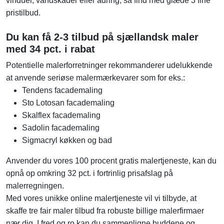
vinduer, vandskader eller ådring, så find med glæde 3 fine
pristilbud.
Du kan få 2-3 tilbud på sjællandsk maler
med 34 pct. i rabat
Potentielle malerforretninger rekommanderer udelukkende
at anvende seriøse malermærkevarer som for eks.:
Tendens facademaling
Sto Lotosan facademaling
Skalflex facademaling
Sadolin facademaling
Sigmacryl køkken og bad
Anvender du vores 100 procent gratis malertjeneste, kan du
opnå op omkring 32 pct. i fortrinlig prisafslag på
malerregningen.
Med vores unikke online malertjeneste vil vi tilbyde, at
skaffe tre fair maler tilbud fra robuste billige malerfirmaer
nær dig. I fred og ro kan du sammenligne buddene og