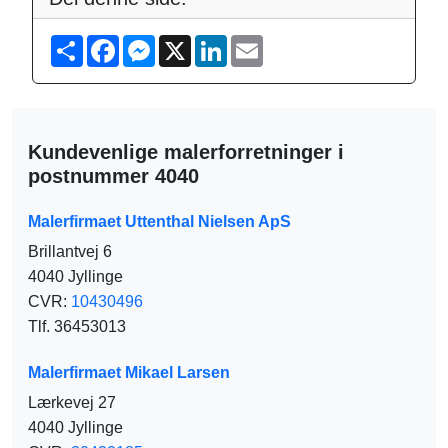
S
F
M
X
L
E
h
a
e
i
m
a
c
s
n
a
r
e
s
k
i
e
b
e
e
l
o
n
d
o
g
I
Kundevenlige malerforretninger i
k
e
n
r
postnummer 4040
Malerfirmaet Uttenthal Nielsen ApS
Brillantvej 6
4040 Jyllinge
CVR:
10430496
Tlf. 36453013
Malerfirmaet Mikael Larsen
Lærkevej 27
4040 Jyllinge