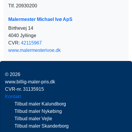
Tlf. 20930200
Malermester Michael Ivø ApS
Birthevej 14
4040 Jyllinge
CVR:
42115967
www.malermesterivoe.dk
© 2026
www.billig-maler-pris.dk
CVR-nr. 31135915
Kontakt
Tilbud maler Kalundborg
Tilbud maler Nykøbing
Tilbud maler Vejle
Tilbud maler Skanderborg