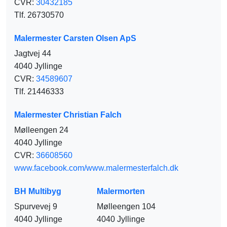
CVR:
30432185
Tlf. 26730570
Malermester Carsten Olsen ApS
Jagtvej 44
4040 Jyllinge
CVR:
34589607
Tlf. 21446333
Malermester Christian Falch
Mølleengen 24
4040 Jyllinge
CVR:
36608560
www.facebook.com/www.malermesterfalch.dk
BH Multibyg
Malermorten
Spurvevej 9
Mølleengen 104
4040 Jyllinge
4040 Jyllinge