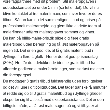
vore fagpartnere med dit problem. Stil maleropgaven i
udbudsskemaet på under 5 min (så let er det). Du vil nu
blive kontaktet af tre malerfirmaer, som hver leverer deres
tilbud. Sådan kan du let sammenligne tilbud og priser på
professionelt malerarbejde, og glem ikke at dette team af
malerfirmaer udfører maleropgaver sommer og vinter.
Du kan på billig-maler-pris.dk sikre dig flere gratis
malertilbud uden beregning og få løst maleropgaven på
ingen tid. Det er en god idé, at få gratis maler tilbud i
Jyllinge fra flere fagfolk - Her er der et godt prisnedslag
(30%). Her får du udelukkende ideelle gratis tilbud fra
allerede godkendte malerforretninger, som seriøst matcher
din forespørgsel.
Du modtager 3 gratis tilbud fuldstændig uden forpligtelser
og det vil lune i dit boligbudget. Det tager ganske få minutter
at redde sig op til 3 gratis malertilbud og i Jyllinge glæder
eksperter sig til at bistå med ekspertassistance. Det er den
billigste måde, at få løst malersagen på og vi tilbyder at