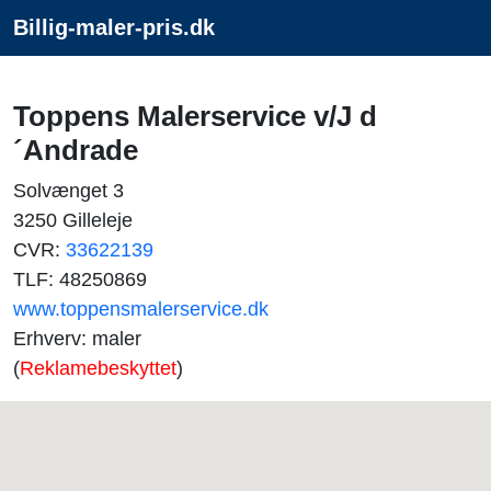
Billig-maler-pris.dk
Toppens Malerservice v/J d
´Andrade
Solvænget 3
3250 Gilleleje
CVR:
33622139
TLF: 48250869
www.toppensmalerservice.dk
Erhverv: maler
(
Reklamebeskyttet
)