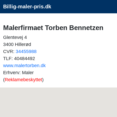
Billig-maler-pris.dk
Malerfirmaet Torben Bennetzen
Glentevej 4
3400 Hillerød
CVR:
34455988
TLF: 40484492
www.malertorben.dk
Erhverv: Maler
(
Reklamebeskyttet
)