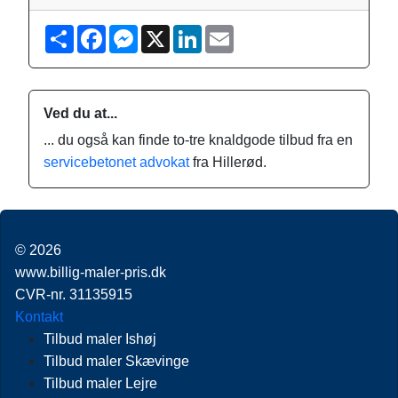
S
F
M
X
L
E
h
a
e
i
m
a
c
s
n
a
r
e
s
k
i
e
b
e
e
l
o
n
d
Ved du at...
o
g
I
k
e
n
... du også kan finde to-tre knaldgode tilbud fra en
r
servicebetonet advokat
fra Hillerød.
© 2026
www.billig-maler-pris.dk
CVR-nr. 31135915
Kontakt
Tilbud maler Ishøj
Tilbud maler Skævinge
Tilbud maler Lejre