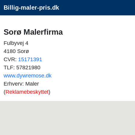
Billig-maler-pris.dk
Sorø Malerfirma
Fulbyvej 4
4180 Sorø
CVR:
15171391
TLF: 57821980
www.dywremose.dk
Erhverv: Maler
(
Reklamebeskyttet
)