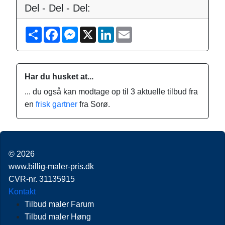
Del - Del - Del:
S
F
M
X
L
E
h
a
e
i
m
a
c
s
n
a
r
e
s
k
i
e
b
e
e
l
o
n
d
Har du husket at...
o
g
I
k
e
n
... du også kan modtage op til 3 aktuelle tilbud fra
r
en
frisk gartner
fra Sorø.
© 2026
www.billig-maler-pris.dk
CVR-nr. 31135915
Kontakt
Tilbud maler Farum
Tilbud maler Høng