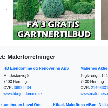
et: Malerforretninger
HB Ejendomme og Renovering ApS
Malernes Aktie
Mindestenvej 8
Teglvænget 141
7400 Herning
7400 Herning
CVR:
36925434
CVR:
2140830
www.hbejendomme.dk
www.malernesak
irksomheden Level One
Kibæk Malerfirma v/Bent Niel