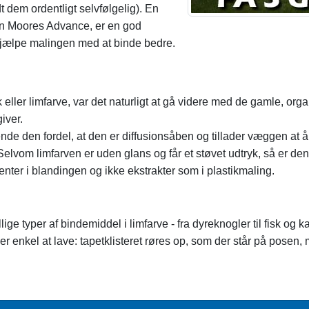
t dem ordentligt selvfølgelig). En
in Moores Advance, er en god
 hjælpe malingen med at binde bedre.
 eller limfarve, var det naturligt at gå videre med de gamle, org
iver.
de den fordel, at den er diffusionsåben og tillader væggen at
Selvom limfarven er uden glans og får et støvet udtryk, så er d
nter i blandingen og ikke ekstrakter som i plastikmaling.
ge typer af bindemiddel i limfarve - fra dyreknogler til fisk og 
er enkel at lave: tapetklisteret røres op, som der står på posen, 