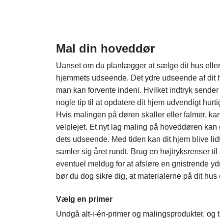
Mal din hoveddør
Uanset om du planlægger at sælge dit hus eller e
hjemmets udseende. Det ydre udseende af dit
man kan forvente indeni. Hvilket indtryk sender
nogle tip til at opdatere dit hjem udvendigt hurt
Hvis malingen på døren skaller eller falmer, kan
velplejet. Et nyt lag maling på hoveddøren kan g
dets udseende. Med tiden kan dit hjem blive lidt
samler sig året rundt. Brug en højtryksrenser til
eventuel meldug for at afsløre en gnistrende yd
bør du dog sikre dig, at materialerne på dit hus
Vælg en primer
Undgå alt-i-én-primer og malingsprodukter, og t