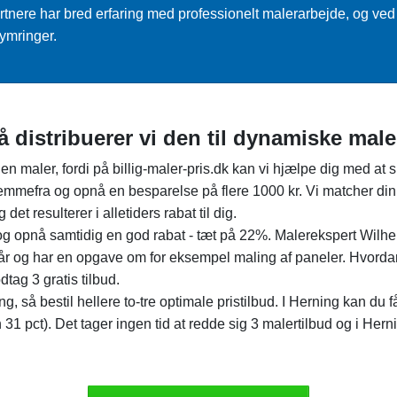
tnere har bred erfaring med professionelt malerarbejde, og ved
ymringer.
å distribuerer vi den til dynamiske male
en maler, fordi på billig-maler-pris.dk kan vi hjælpe dig med a
emmefra og opnå en besparelse på flere 1000 kr. Vi matcher di
et resulterer i alletiders rabat til dig.
 opnå samtidig en god rabat - tæt på 22%. Malerekspert Wilhel
tår og har en opgave om for eksempel maling af paneler. Hvordan
ag 3 gratis tilbud.
ng, så bestil hellere to-tre optimale pristilbud. I Herning kan du
31 pct). Det tager ingen tid at redde sig 3 malertilbud og i Herni