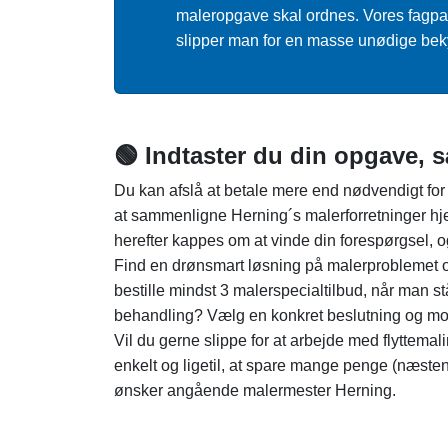
maleropgave skal ordnes. Vores fagpar
slipper man for en masse unødige bek
🟢 Indtaster du din opgave, s
Du kan afslå at betale mere end nødvendigt for 
at sammenligne Herning´s malerforretninger hj
herefter kappes om at vinde din forespørgsel, og d
Find en drønsmart løsning på malerproblemet og
bestille mindst 3 malerspecialtilbud, når man s
behandling? Vælg en konkret beslutning og modt
Vil du gerne slippe for at arbejde med flyttemali
enkelt og ligetil, at spare mange penge (næsten 
ønsker angående malermester Herning.