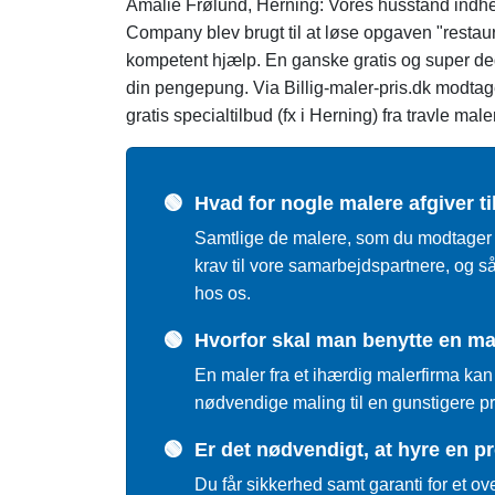
Amalie Frølund, Herning: Vores husstand indhe
Company blev brugt til at løse opgaven "restaur
kompetent hjælp. En ganske gratis og super dedik
din pengepung. Via Billig-maler-pris.dk modtage
gratis specialtilbud (fx i Herning) fra travle male
🟢
Hvad for nogle malere afgiver 
Samtlige de malere, som du modtager bin
krav til vore samarbejdspartnere, og s
hos os.
🟢
Hvorfor skal man benytte en male
En maler fra et ihærdig malerfirma ka
nødvendige maling til en gunstigere pr
🟢
Er det nødvendigt, at hyre en p
Du får sikkerhed samt garanti for et ov