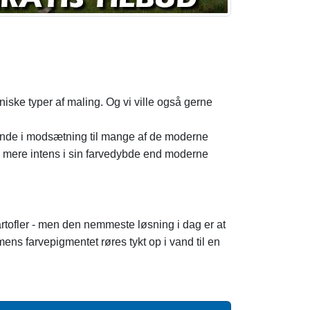
aniske typer af maling. Og vi ville også gerne
 ånde i modsætning til mange af de moderne
en mere intens i sin farvedybde end moderne
kartofler - men den nemmeste løsning i dag er at
mens farvepigmentet røres tykt op i vand til en