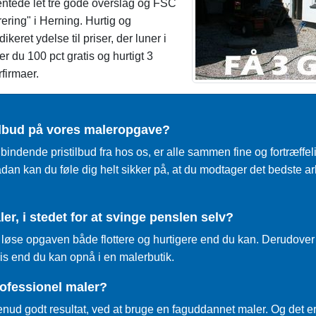
ntede let tre gode overslag og FSC
ering" i Herning. Hurtig og
eret ydelse til priser, der luner i
r du 100 pct gratis og hurtigt 3
rfirmaer.
tilbud på vores maleropgave?
dende pristilbud fra hos os, er alle sammen fine og fortræffelige
ådan kan du føle dig helt sikker på, at du modtager det bedste a
r, i stedet for at svinge penslen selv?
n løse opgaven både flottere og hurtigere end du kan. Derudove
is end du kan opnå i en malerbutik.
rofessionel maler?
enud godt resultat, ved at bruge en faguddannet maler. Og det er 