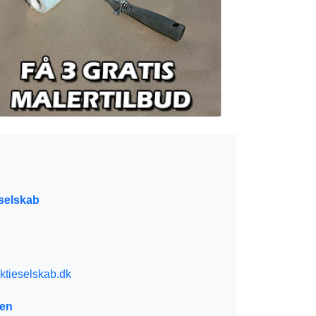
selskab
1
tieselskab.dk
sen