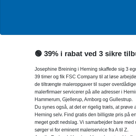
🟢 39% i rabat ved 3 sikre ti
Josephine Breining i Herning skaffede sig 3 eg
39 timer og fik FSC Company til at løse arbejdet.
de tiltrængte maleropgaver til super overdådige 
malerfirmaer servicerer på alle adresser i He
Hammerum, Gjellerup, Arnborg og Gullestrup.
Du synes også, at det er rigelig træls, at prøve at
Herning selv. Find gratis den billigste pris p
meget godt nedslag. Vi samarbejder bare med u
sørger vi for eminent malerservice fra A til Z.