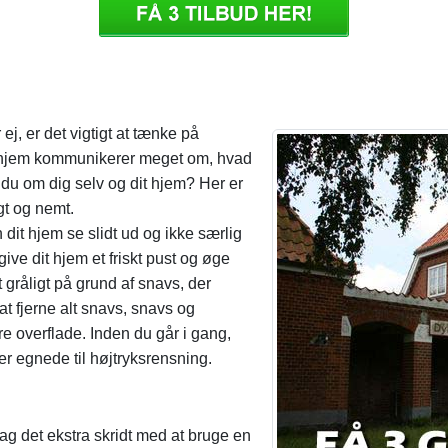
j, er det vigtigt at tænke på
 hjem kommunikerer meget om, hvad
 du om dig selv og dit hjem? Her er
igt og nemt.
 dit hjem se slidt ud og ikke særlig
ive dit hjem et friskt pust og øge
 gråligt på grund af snavs, der
 at fjerne alt snavs, snavs og
re overflade. Inden du går i gang,
 er egnede til højtryksrensning.
ag det ekstra skridt med at bruge en