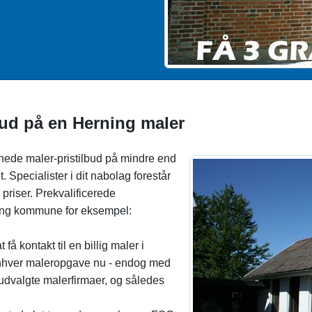
lbud på en Herning maler
nede maler-pristilbud på mindre end
 Specialister i dit nabolag forestår
priser. Prekvalificerede
rning kommune for eksempel:
 få kontakt til en billig maler i
å enhver maleropgave nu - endog med
dvalgte malerfirmaer, og således