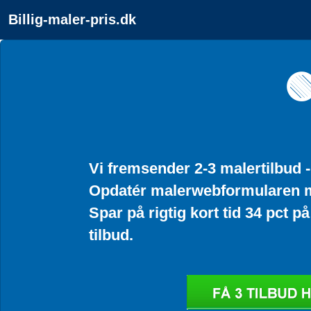
Billig-maler-pris.dk

Vi fremsender 2-3 malertilbud 
Opdatér malerwebformularen 
Spar på rigtig kort tid 34 pct 
tilbud.