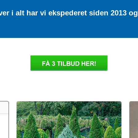
r i alt har vi ekspederet siden 2013 og 