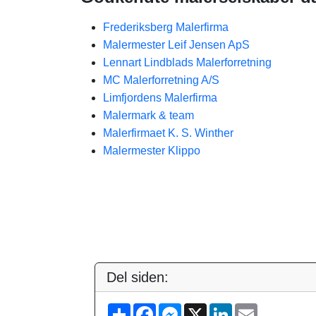
Frederiksberg Malerfirma
Malermester Leif Jensen ApS
Lennart Lindblads Malerforretning
MC Malerforretning A/S
Limfjordens Malerfirma
Malermark & team
Malerfirmaet K. S. Winther
Malermester Klippo
Del siden:
S
F
M
X
L
E