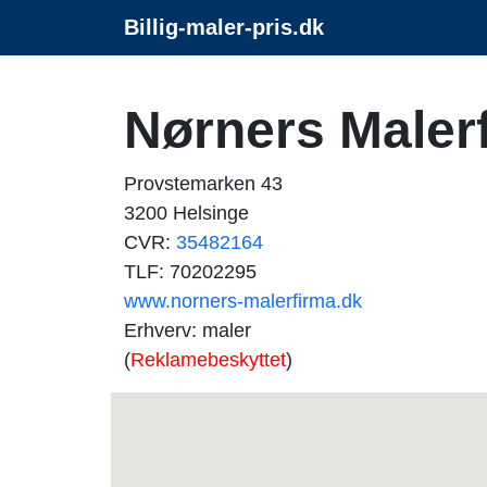
Billig-maler-pris.dk
Nørners Maler
Provstemarken 43
3200 Helsinge
CVR:
35482164
TLF: 70202295
www.norners-malerfirma.dk
Erhverv: maler
(
Reklamebeskyttet
)