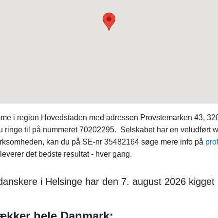
mme i region Hovedstaden med adressen Provstemarken 43, 320
 ringe til på nummeret 70202295. Selskabet har en veludført we
 virksomheden, kan du på SE-nr 35482164 søge mere info på
prof
everer det bedste resultat - hver gang.
danskere i Helsinge har den 7. august 2026 kigget
ækker hele Danmark: