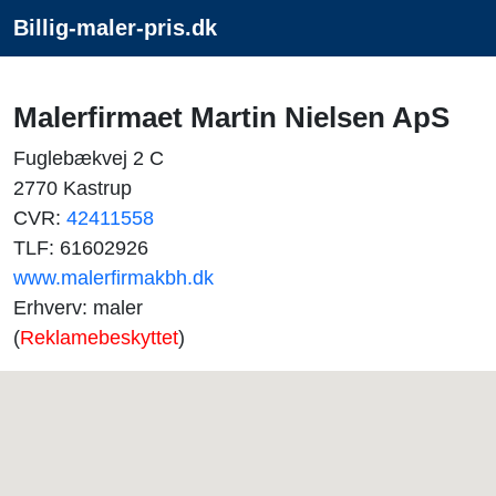
Billig-maler-pris.dk
Malerfirmaet Martin Nielsen ApS
Fuglebækvej 2 C
2770 Kastrup
CVR:
42411558
TLF: 61602926
www.malerfirmakbh.dk
Erhverv: maler
(
Reklamebeskyttet
)