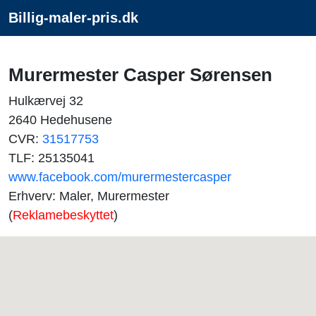
Billig-maler-pris.dk
Murermester Casper Sørensen
Hulkærvej 32
2640 Hedehusene
CVR:
31517753
TLF: 25135041
www.facebook.com/murermestercasper
Erhverv: Maler, Murermester
(
Reklamebeskyttet
)