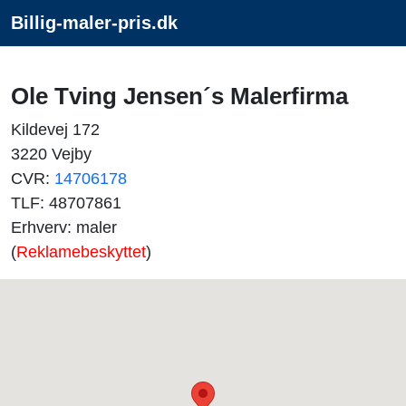
Billig-maler-pris.dk
Ole Tving Jensen´s Malerfirma
Kildevej 172
3220 Vejby
CVR:
14706178
TLF: 48707861
Erhverv: maler
(
Reklamebeskyttet
)