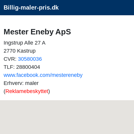
Billig-maler-pris.dk
Mester Eneby ApS
Ingstrup Alle 27 A
2770 Kastrup
CVR:
30580036
TLF: 28800404
www.facebook.com/mestereneby
Erhverv: maler
(
Reklamebeskyttet
)