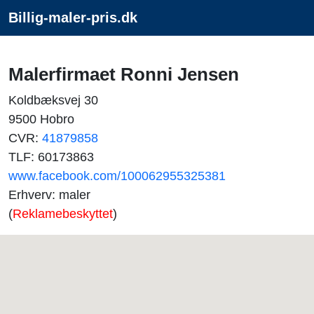
Billig-maler-pris.dk
Malerfirmaet Ronni Jensen
Koldbæksvej 30
9500 Hobro
CVR:
41879858
TLF: 60173863
www.facebook.com/100062955325381
Erhverv: maler
(
Reklamebeskyttet
)