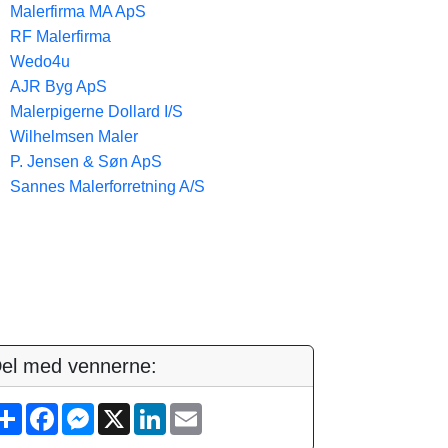
Malerfirma MA ApS
RF Malerfirma
Wedo4u
AJR Byg ApS
Malerpigerne Dollard I/S
Wilhelmsen Maler
P. Jensen & Søn ApS
Sannes Malerforretning A/S
el med vennerne:
S
F
M
X
L
E
h
a
e
i
m
a
c
s
n
a