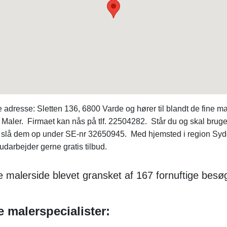
dresse: Sletten 136, 6800 Varde og hører til blandt de fine m
: Maler. Firmaet kan nås på tlf. 22504282. Står du og skal brug
slå dem op under SE-nr 32650945. Med hjemsted i region Syd
darbejder gerne gratis tilbud.
e malerside blevet gransket af 167 fornuftige be
 malerspecialister: