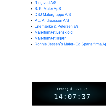
Ringtved A/S
B. K. Maler ApS
DSJ Malergruppe A/S
P.E. Andreassen A/S
Enemærke & Petersen a/s
Malerfirmaet Lenskjold
Malerfirmaet Ilkjær
Ronnie Jessen´s Maler- Og Spartelfirma 
Fredag d. 7/8-26
14:07:37