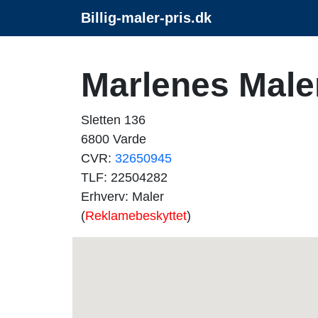
Billig-maler-pris.dk
Marlenes Male
Sletten 136
6800 Varde
CVR:
32650945
TLF: 22504282
Erhverv: Maler
(
Reklamebeskyttet
)