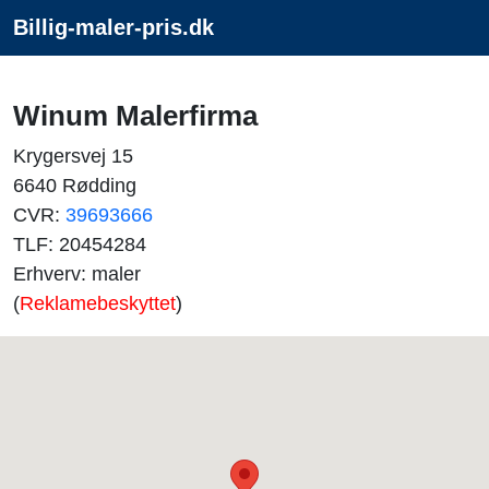
Billig-maler-pris.dk
Winum Malerfirma
Krygersvej 15
6640 Rødding
CVR:
39693666
TLF: 20454284
Erhverv: maler
(
Reklamebeskyttet
)