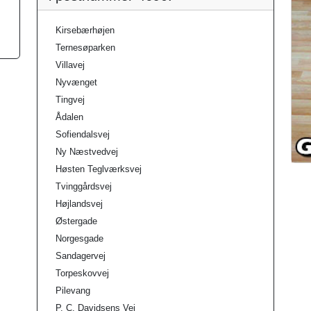
Kirsebærhøjen
Ternesøparken
Villavej
Nyvænget
Tingvej
Ådalen
Sofiendalsvej
Ny Næstvedvej
Høsten Teglværksvej
Tvinggårdsvej
Højlandsvej
Østergade
Norgesgade
Sandagervej
Torpeskovvej
Pilevang
P. C. Davidsens Vej