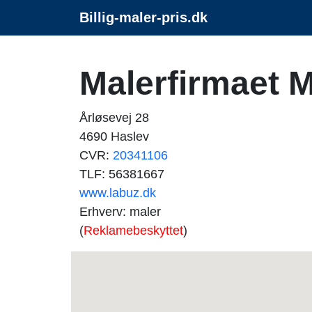
Billig-maler-pris.dk
Malerfirmaet 
Årløsevej 28
4690 Haslev
CVR:
20341106
TLF: 56381667
www.labuz.dk
Erhverv: maler
(
Reklamebeskyttet
)