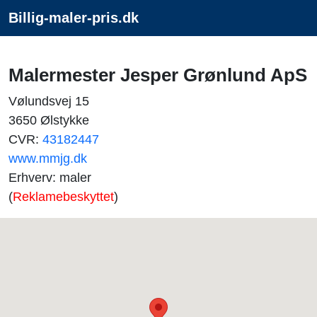
Billig-maler-pris.dk
Malermester Jesper Grønlund ApS
Vølundsvej 15
3650 Ølstykke
CVR:
43182447
www.mmjg.dk
Erhverv: maler
(
Reklamebeskyttet
)