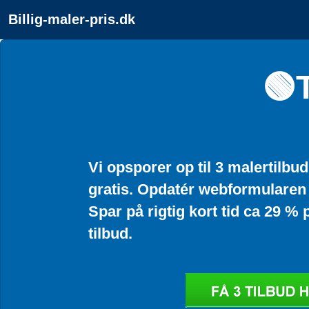
Billig-maler-pris.dk
🟢
Vi opsporer op til 3 malertilbu
gratis. Opdatér webformularen 
Spar på rigtig kort tid ca 29 
tilbud.