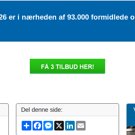
026 er i nærheden af 93.000 formidlede 
Del denne side:
S
F
M
X
L
E
h
a
e
i
m
a
c
s
n
a