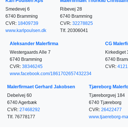
Karl Poulsen Aps
Malerfirmaet Thorkild Christian
Smedevej 6
Ribevej 28
6740 Bramming
6740 Bramming
CVR:
18409739
CVR:
32278825
www.karlpoulsen.dk
Tlf. 20306041
Aleksander Malerfirma
CG Malerf
Westergaards Alle 7
Kirkediget 
6740 Bramming
6740 Bram
CVR:
38346245
CVR:
4121
www.facebook.com/1861702657432234
Malerfirmaet Gerhard Jakobsen
Tjæreborg Malerfo
Debelvej 60
Tjæreborgvej 184
6740 Agerbæk
6740 Tjæreborg
CVR:
27468292
CVR:
26422477
Tlf. 76778177
www.tjaereborg-ma