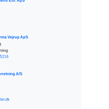
sens Eftf. ApS
irma Vejrup ApS
3
ming
5216
rretning A/S
ler.dk