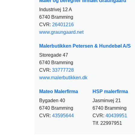
Maler og beregner firmaet Graungaard
Industrivej 12 A
6740 Bramming
CVR:
26401216
www.graungaard.net
Malerbutikken Petersen & Hundebøl A/S
Storegade 47
6740 Bramming
CVR:
33777728
www.malerbutikken.dk
Mateo Malerfirma
HSP malerfirma
Bygaden 40
Jasminvej 21
6740 Bramming
6740 Bramming
CVR:
43595644
CVR:
40439951
Tlf. 22997951