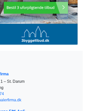
firma
1 – St. Darum
ng
74
lerfirma.dk