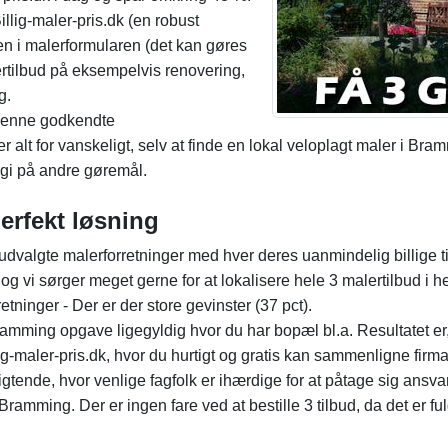
llig-maler-pris.dk (en robust
en i malerformularen (det kan gøres
ertilbud på eksempelvis renovering,
g.
 denne godkendte
er alt for vanskeligt, selv at finde en lokal veloplagt maler i B
ergi på andre gøremål.
perfekt løsning
udvalgte malerforretninger med hver deres uanmindelig billige til
i sørger meget gerne for at lokalisere hele 3 malertilbud i hele 
etninger - Der er der store gevinster (37 pct).
amming opgave ligegyldig hvor du har bopæl bl.a. Resultatet e
ig-maler-pris.dk, hvor du hurtigt og gratis kan sammenligne firma
igtende, hvor venlige fagfolk er ihærdige for at påtage sig ansvar
ramming. Der er ingen fare ved at bestille 3 tilbud, da det er fuldk