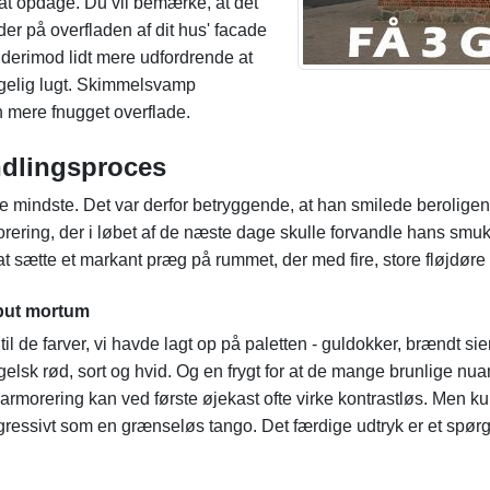
 at opdage. Du vil bemærke, at det
der på overfladen af dit hus' facade
derimod lidt mere udfordrende at
agelig lugt. Skimmelsvamp
n mere fnugget overflade.
andlingsproces
l de mindste. Det var derfor betryggende, at han smilede berolige
ng, der i løbet af de næste dage skulle forvandle hans smukke f
at sætte et markant præg på rummet, der med fire, store fløjdør
aput mortum
til de farver, vi havde lagt op på paletten - guldokker, brændt 
ngelsk rød, sort og hvid. Og en frygt for at de mange brunlige n
 marmorering kan ved første øjekast ofte virke kontrastløs. Men 
gressivt som en grænseløs tango. Det færdige udtryk er et spø