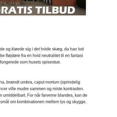
nde og kløede sig i det hvide skæg, da han lod
løjdøre fra en hvid neutralitet til en fantasi
e fungerede som husets spisestue.
siena, brændt umbra, caput mortum (oprindelig
uancer ville mudre sammen og miste kontrasten.
kun umiddelbart. For når farverne blandes, kan de
rgsmål om kombinationen mellem lys og skygge.