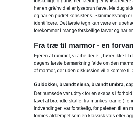
forskellige organismer. Meldug er typisk lettere
har en grå/hvid eller lysebrun farve. Meldug sid
og har en pudret konsistens. Skimmelsvamp er 
identificere. Det første tegn kan være en ubeh
forekommer i mange forskellige farver og har e
Fra træ til marmor - en forv
Ejeren af rummet, vi arbejdede i, hører ikke ti
dagens første bemærkning falde om den marmoreri
af marmor, der uden diskussion ville komme til 
Guldokker, brændt siena, brændt umbra, c
Det numsede var udtryk for en skepsis i forhold 
lavet af brændte skaller fra munkes kranier), e
lndvendingen var forståelig, for paletten til en
formes afdæmpet som en klassisk vals eller ag