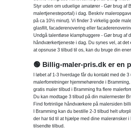
Styr uden om uduelige amatører - Gør brug af Bi
malertjenesteportal) i dag. Beskriv maleropgav
på ca 10½ minut). Vi finder 3 virkelig gode mal
glasfilt, facaderenovering eller facaderenoverin
Undgå talentløse klamphuggere - Gør brug af
håndværkertjeneste i dag. Du synes vel, at det 
at opsnuse 3 tilbud til os, kan du bruge din en
🟢 Billig-maler-pris.dk er en 
I løbet af 1-3 hverdage får du kontakt med de 3 
malerforretninger hjemmehørende i Bramming, og v
gratis maler tilbud i Bramming fra flere malerforr
Du kan modtage 3 tilbud på din malermester Br
Find fortrinlige håndværkere på malersiden bill
I Bramming kan du bestille 2-3 tilbud helt uforpl
der har tid til at hjælpe med dine malerønsker i B
tilsendte tilbud.