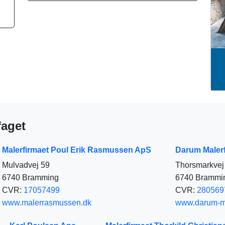
r
e
s
k
i
e
b
e
e
l
o
n
d
o
g
I
k
e
n
r
faget
Malerfirmaet Poul Erik Rasmussen ApS
Darum Maler
Mulvadvej 59
Thorsmarkvej 
6740 Bramming
6740 Brammi
CVR:
17057499
CVR:
280569
www.malerrasmussen.dk
www.darum-ma