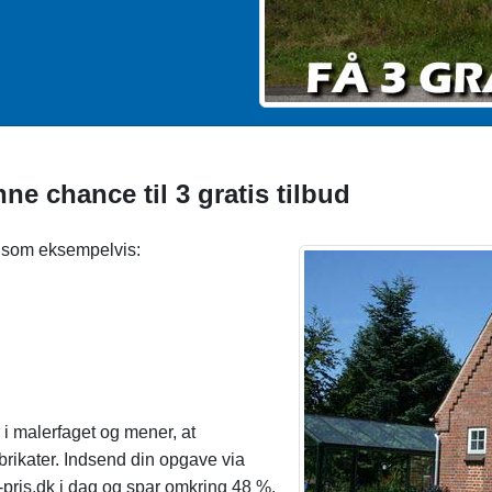
e chance til 3 gratis tilbud
r som eksempelvis:
 i malerfaget og mener, at
brikater. Indsend din opgave via
-pris.dk i dag og spar omkring 48 %.