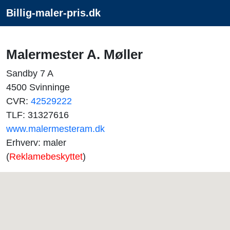
Billig-maler-pris.dk
Malermester A. Møller
Sandby 7 A
4500 Svinninge
CVR:
42529222
TLF: 31327616
www.malermesteram.dk
Erhverv: maler
(
Reklamebeskyttet
)