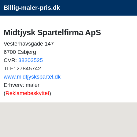
Billig-maler-pris.dk
Midtjysk Spartelfirma ApS
Vesterhavsgade 147
6700 Esbjerg
CVR:
38203525
TLF: 27845742
www.midtjyskspartel.dk
Erhverv: maler
(
Reklamebeskyttet
)