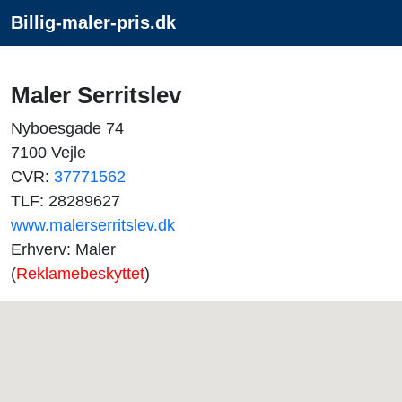
Billig-maler-pris.dk
Maler Serritslev
Nyboesgade 74
7100 Vejle
CVR:
37771562
TLF: 28289627
www.malerserritslev.dk
Erhverv: Maler
(
Reklamebeskyttet
)