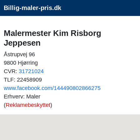
Billig-maler-pris.dk
Malermester Kim Risborg
Jeppesen
Åstrupvej 96
9800 Hjørring
CVR:
31721024
TLF: 22458909
www.facebook.com/144490802866275
Erhverv: Maler
(
Reklamebeskyttet
)