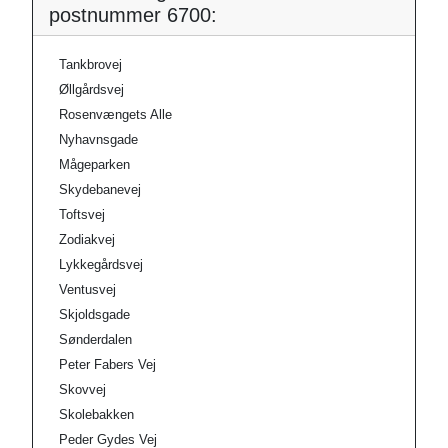
postnummer 6700:
Tankbrovej
Øllgårdsvej
Rosenvængets Alle
Nyhavnsgade
Mågeparken
Skydebanevej
Toftsvej
Zodiakvej
Lykkegårdsvej
Ventusvej
Skjoldsgade
Sønderdalen
Peter Fabers Vej
Skovvej
Skolebakken
Peder Gydes Vej