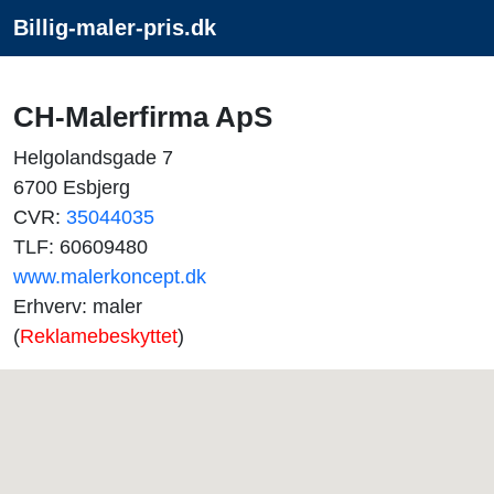
Billig-maler-pris.dk
CH-Malerfirma ApS
Helgolandsgade 7
6700 Esbjerg
CVR:
35044035
TLF: 60609480
www.malerkoncept.dk
Erhverv: maler
(
Reklamebeskyttet
)